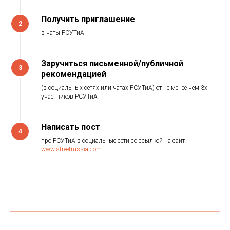
Получить приглашение
2
в чаты РСУТиА
Заручиться письменной/публичной
3
рекомендацией
(в социальных сетях или чатах РСУТиА) от не менее чем 3х
участников РСУТиА
Написать пост
4
про РСУТиА в социальные сети со ссылкой на сайт
www.streetrussia.com